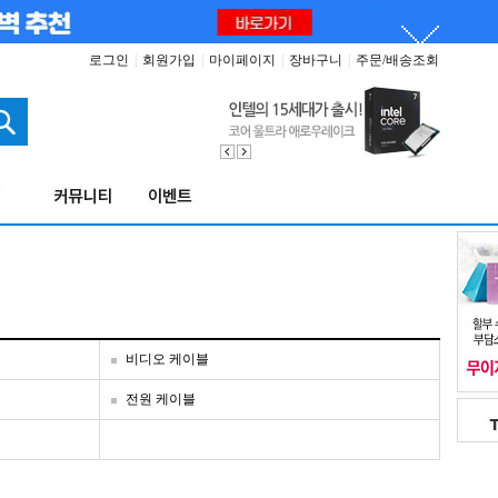
로그인
|
회원가입
|
마이페이지
|
장바구니
|
주문/배송조회
비디오 케이블
전원 케이블