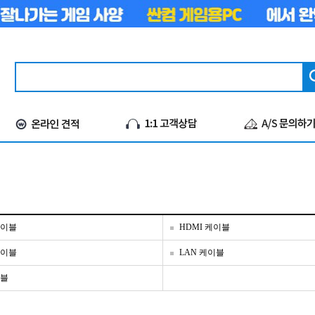
케이블
HDMI 케이블
케이블
LAN 케이블
이블