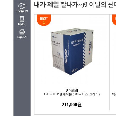
[LS전선]
CAT.6 UTP 랜케이블 (300m 박스, 그레이)
넥
211,900원