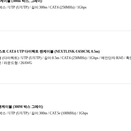
C타입 to 미니B
라이트닝 8핀 to 3.5mm
라이트닝 8핀 to 라이트닝 8핀
마이크로B 5핀 to A타입
마이크로B 5핀 to C타입
마이크로B to 라이트닝 8핀
미니B to C타입