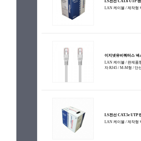
RGB(VGA)케이블
S/PDIF(광) 케이블
SATA 케이블
SCSI/SAS 케이블
SFP(DAC) 케이블
SVHS 케이블
XLR 케이블
eSATA 케이블
광패치코드
기타 케이블
마이크 케이블
모노 케이블
모듈러PSU 케이블
비디오 케이블
스테레오(AUX) 케이블
스피커 케이블
슬리빙 케이블
영상 변환 케이블
인터커넥트 케이블