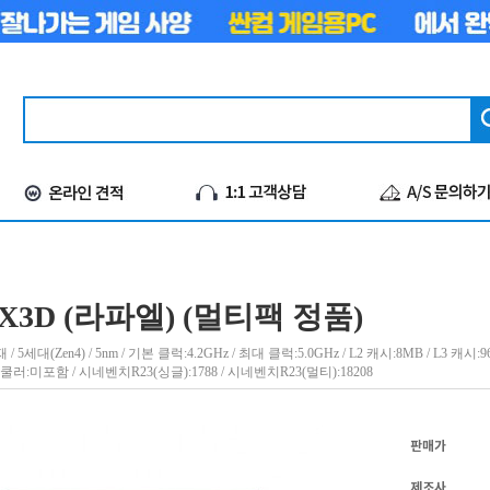
X3D (라파엘) (멀티팩 정품)
대(Zen4) / 5nm / 기본 클럭:4.2GHz / 최대 클럭:5.0GHz / L2 캐시:8MB / L3 캐시:96MB
/ 쿨러:미포함 / 시네벤치R23(싱글):1788 / 시네벤치R23(멀티):18208
판매가
제조사