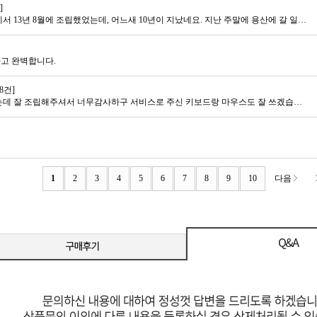
]
10년 만에 컴퓨터 조립합니다. 영수증을 찾아보니 이곳에서 13년 8월에 조립했었는데, 어느새 10년이 지났네요. 지난 주말에 용산에 갈 일이 있어서 생각나서 들렀다가, 더이상 오프라인에서 견적을 안하신다고 해서 온라인몰 찾아서 견적내서 주문했네요. 현장에서 앉아서 견적내는 맛이 있었는데, 그것도 이제 과거의 추억이네요. 이제 예전처럼 게임을 열심히 하는 것도 아니고 해서 무난하게 50만원대 가성비로 맞췄습니다. 부품 하나 하나 검색해서 견적 내는 것도 이제 일이네요. 월요일에 주문해서 화요일 저녁에 받아 밤새 세팅하고 자고 일어나 이 글을 쓰고 있는데 만족합니다. 번창하세요.
하고 완벽합니다.
 8건]
너무 맘에들어요!!! 쿨러를 까먹고 못 시켜서 따로 시켰는데 잘 조립해주셔서 너무감사하구 서비스로 주신 키보드랑 마우스도 잘 쓰겠습니다!! 배송도 너무빠르고 뽁뽁이로 잘 포장해주셔서 좋았어용!! 1년안에 as받을일 없길!!! 감사합니다~~!
1
2
3
4
5
6
7
8
9
10
다음