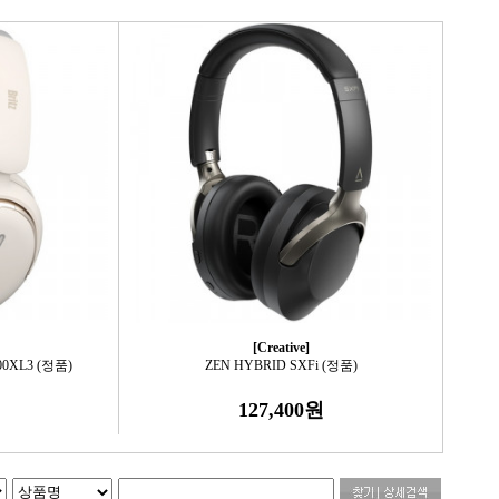
[Creative]
XL3 (정품)
ZEN HYBRID SXFi (정품)
127,400원