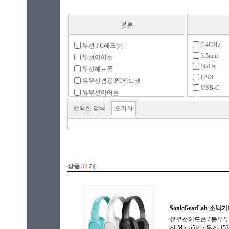
분류
2.4GHz
무선 PC헤드셋
3.5mm
무선이어폰
5GHz
무선헤드폰
USB
유무선겸용 PC헤드셋
USB-C
유무선이어폰
USB-C동
유무선헤드폰
선택한 검색
초기화
USB동글
유선 PC헤드셋
무선2.4GH
유선이어폰
유선헤드폰
이어폰 충전케이스
주변용품