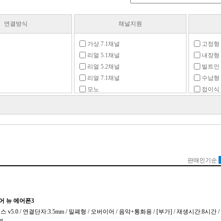
연결방식
채널지원
가상 7.1채널
고정형
리얼 5.1채널
내장형
리얼 5.2채널
빌트인
리얼 7.1채널
수납형
모노
접이식
글
스테레오
탈착형
플렉시
z