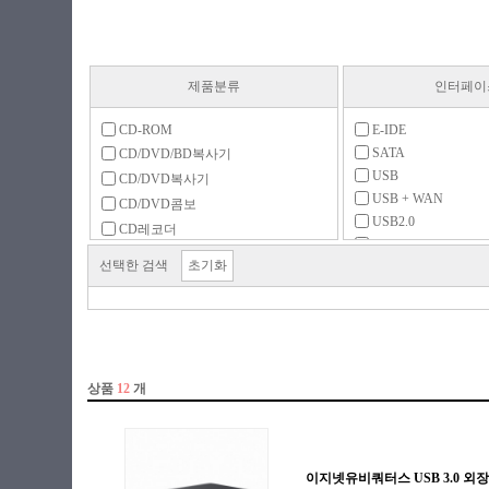
제품분류
인터페이
CD-ROM
E-IDE
SATA
CD/DVD/BD복사기
USB
CD/DVD복사기
USB + WAN
CD/DVD콤보
USB2.0
CD레코더
USB3.x 5Gbps
DVD-ROM
선택한 검색
초기화
DVD레코더
DVD멀티레코더
FDD
FDD 주변용품
ODD 주변용품
ODD 케이스
공미디어 (CD)
공미디어 (DVD)
공미디어 (기타)