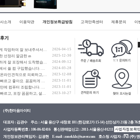
18인치)
사소개
이용약관
개인정보취급방침
고객만족센터
제휴문의
이
2026-04-15
빠르게 작업하여 잘 보내주셔서 정말 감사합니다. 너무나도 만족스럽네요~ 우려했던 쿨러의 문제는 조언 덕분에 잘 해결된것 같네요! 감사합니다!
2025-12-30
한 선정리 깔금한 as
2024-09-12
꼼꼼하게 잘 포장해서 도착했습니다. 깔끔한 배선정리 감사합니다.
2024-03-28
회사에서 쓸 컴 구입했습니다. 배송도 빠르고 사용하고 있던 SSD, HDD 추가 할 수 있게 조립상태도 최상이였습니다.
2023-12-08
전날 온라인견적으로 의뢰하고, 다음날 10시 56분에 조립완료 전화 받았습니다. 조립도 깔끔하고 진행도 빠르네요.
2023-11-01
배송 빠르고 좋아요. 꼼꼼하게 포장해 주셨습니다.
2023-11-01
10년 만에 컴퓨터 조립합니다. 영수증을 찾아보니 이곳에서 13년 8월에 조립했었는데, 어느새 10년이 지났네요. 지난 주말에 용산에 갈 일이 있어서 생각나서 들렀다가, 더이상 오프라인에서 견적을 안하신다고 해서 온라인몰 찾아서 견적내서 주문했네요. 현장에서 앉아서 견적내는 맛이 있었는데, 그것도 이제 과거의 추억이네요. 이제 예전처럼 게임을 열심히 하는 것도 아니고 해서 무난하게 50만원대 가성비로 맞췄습니다. 부품 하나 하나 검색해서 견적 내는 것도 이제 일이네요. 월요일에 주문해서 화요일 저녁에 받아 밤새 세팅하고 자고 일어나 이 글을 쓰고 있는데 만족합니다. 번창하세요.
2023-10-27
배송 빠르고, 포장 꼼꼼하고, 설명 자세하고, 정상 작동하고 완벽합니다.
(주)한마음아이티
대표자 : 김관수 주소 : 서울 용산구 새창로 181 (한강로2가 15-14) 선인상가 21동 2층 76호 TEL : 02
사업자등록번호 : 106-86-82416 통신판매업신고 : 2011-서울용산-01211
개인정보관리책임자 : 김광현 E-mail : zonekkh@naver.com 호스팅 사업자 :
(주) 