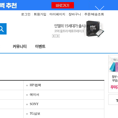
로그인
|
회원가입
|
마이페이지
|
장바구니
|
주문/배송조회
HP/컴팩
에이서
SONY
TG삼보