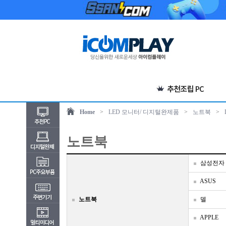
Home
>
LED 모니터/ 디지털완제품
>
노트북
>
노트북
삼성전자
ASUS
노트북
델
APPLE