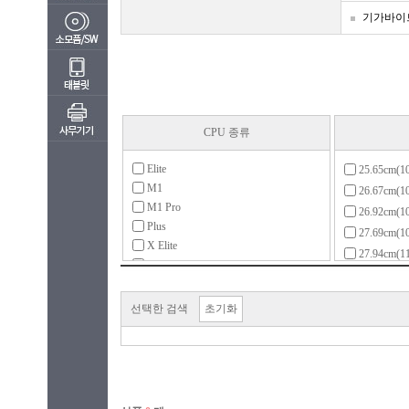
기가바이
CPU 종류
Elite
25.65cm(
M1
26.67cm(
M1 Pro
26.92cm(
Plus
27.69cm(
X Elite
27.94cm(
X Plus
29.46cm(
골드
30.9cm(1
라이젠3(ZEN)
선택한 검색
초기화
30.48cm(
라이젠3(ZEN+)
31.24cm(
라이젠3(ZEN2)
31.75cm(
라이젠5(ZEN)
33.02cm(
라이젠5(ZEN+)
33.78cm(