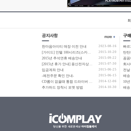
45.72cm(
코어3
코어5
코어7
회
코어M
코어i3
코어i5
코어i7
2023-08-16
한마음아이티 매장 이전 안내
코어i9
2015-10-20
[가이드] 인텔 100시리즈(스카이레이크보드) 에서 윈도우7 USB 설치 방법 소개
탄탄
코어 울트라5
2015-09-22
2015년 추석연휴 배송안내
2015-07-30
[2015년 휴가 안내] 용산전자상가 여름 휴가 안내
코어 울트라5(S3)
2015-06-25
입금계좌 안내
코어 울트라7
2015-06-15
-예전주문 확인 안내-
코어 울트라7(S3)
2014-12-06
CD롬이 없을때 통합 드라이버 설치법
코어 울트라9
2014-10-30
추가하드 장착시 포멧 방법
펜티엄