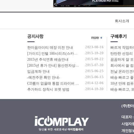
45.72cm(18인치)
코어3
코어5
코어7
회사소개
코어M
코어i3
코어i5
코어i7
2023-08-16
한마음아이티 매장 이전 안내
코어i9
2015-10-20
[가이드] 인텔 100시리즈(스카이레이크보드) 에서 윈도우7 USB 설치 방법 소개
탄탄한 선정리 
코어 울트라5
2015-09-22
2015년 추석연휴 배송안내
2015-07-30
[2015년 휴가 안내] 용산전자상가 여름 휴가 안내
코어 울트라5(S3)
2015-06-25
입금계좌 안내
코어 울트라7
2015-06-15
-예전주문 확인 안내-
코어 울트라7(S3)
2014-12-06
CD롬이 없을때 통합 드라이버 설치법
코어 울트라9
2014-10-30
추가하드 장착시 포멧 방법
펜티엄
(주)한
대표자 : 
사업자등록
개인정보관