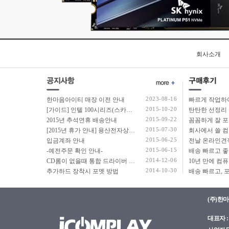
코어7
코어i3
코어i3-4세대
코어i3-6세대
코어i3-7세대
회사소개
코어i3-8세대
코어i3-9세대
코어i3-10세대
2023-08-16
한마음아이티 매장 이전 안내
코어i3-11세대
2015-10-20
[가이드] 인텔 100시리즈(스카이레이크보드) 에서 윈도우7 USB 설치 방법 소개
탄탄한 선정리 
코어i3-12세대
2015-09-22
2015년 추석연휴 배송안내
코어i3-13세대
2015-07-30
[2015년 휴가 안내] 용산전자상가 여름 휴가 안내
코어i3-14세대
2015-06-25
입금계좌 안내
코어i5
2015-06-15
-예전주문 확인 안내-
코어i5-4세대
2014-12-06
CD롬이 없을때 통합 드라이버 설치법
2014-10-30
추가하드 장착시 포멧 방법
코어i5-6세대
코어i5-7세대
코어i5-8세대
(주)한
코어i5-9세대
대표자 : 
코어i5-10세대