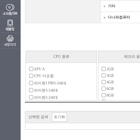
기타
다나와컴퓨터
CPU 종류
메모리 
APU A
2GB
3GB
CPU 미포함
4GB
라이젠3 PRO-3세대
6GB
라이젠3-1세대
8GB
라이젠3-2세대
16GB
라이젠3-4세대
32GB
라이젠5
64GB
선택한 검색
초기화
라이젠5 PRO-2세대
128GB
라이젠5 PRO-3세대
메모리 미포함
라이젠5 PRO-4세대