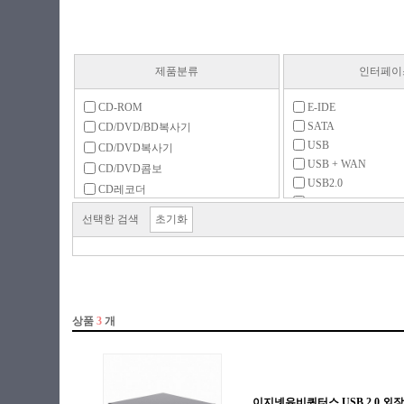
제품분류
인터페이
CD-ROM
E-IDE
SATA
CD/DVD/BD복사기
USB
CD/DVD복사기
USB + WAN
CD/DVD콤보
USB2.0
CD레코더
USB3.x 5Gbps
DVD-ROM
선택한 검색
초기화
DVD레코더
DVD멀티레코더
FDD
FDD 주변용품
ODD 주변용품
ODD 케이스
공미디어 (CD)
공미디어 (DVD)
공미디어 (기타)