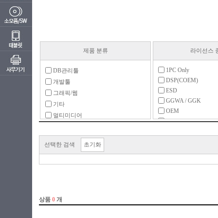
제품 분류
라이선스 
1PC Only
DB관리툴
DSP(COEM)
개발툴
ESD
그래픽/웹
GGWA / GGK
기타
OEM
멀티미디어
PKC(MLP)
백신/보안
구독형
백업/복구
라이선스
선택한 검색
초기화
서체팩
업그레이드
운영체제
처음사용자용(FPP)
유틸리티
일반 사무
회계/경영