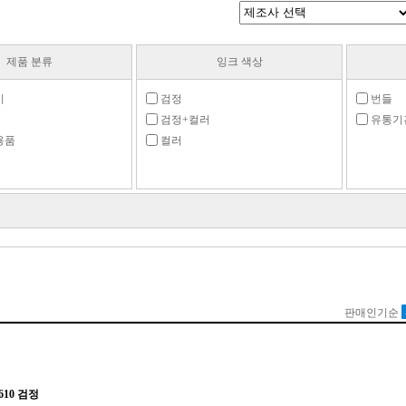
제품 분류
잉크 색상
기
검정
번들
검정+컬러
유통기
용품
컬러