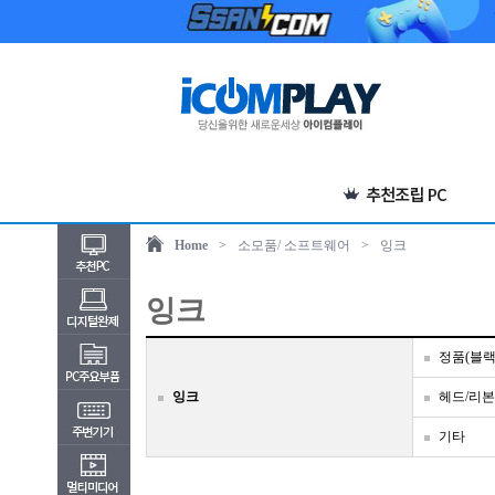
Home
>
소모품/ 소프트웨어
>
잉크
잉크
정품(블랙
잉크
헤드/리본
기타