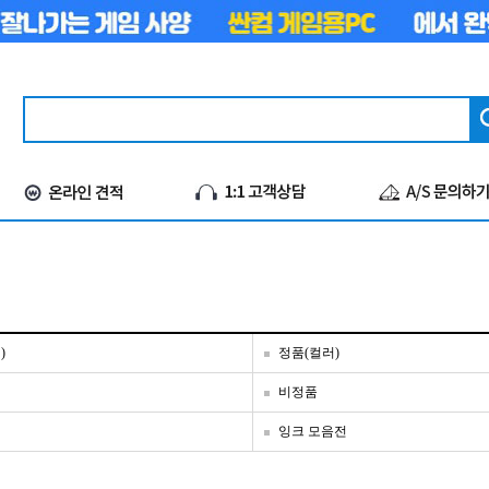
)
정품(컬러)
비정품
잉크 모음전