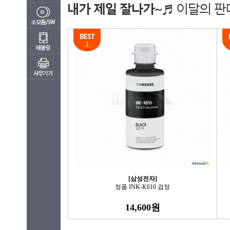
[삼성전자]
정품 INK-K610 검정
14,600원