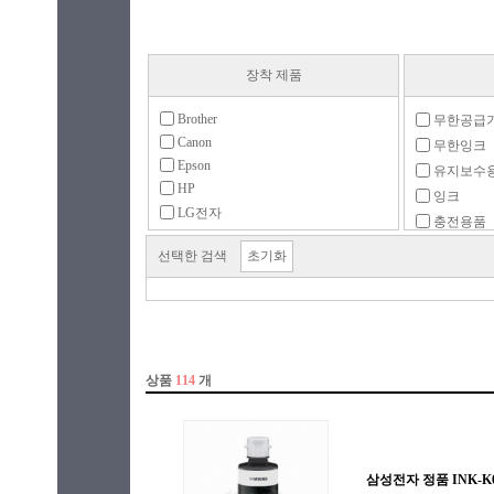
장착 제품
Brother
무한공급
Canon
무한잉크
Epson
유지보수
HP
잉크
LG전자
충전용품
기타
헤드/리본
선택한 검색
초기화
삼성