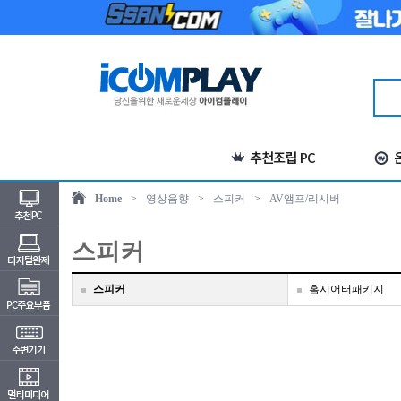
Home
>
영상음향
>
스피커
>
AV앰프/리시버
스피커
스피커
홈시어터패키지