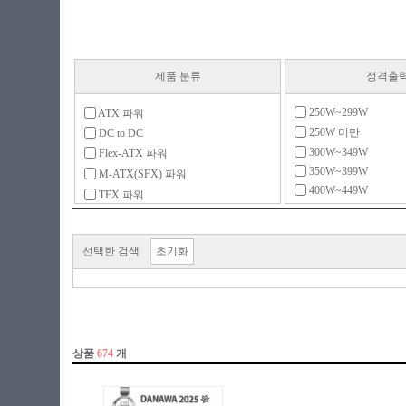
제품 분류
정격출
250W~299W
ATX 파워
250W 미만
DC to DC
300W~349W
Flex-ATX 파워
350W~399W
M-ATX(SFX) 파워
400W~449W
TFX 파워
450W~499W
UPS
500W~599W
리던던트
600W~699W
선택한 검색
초기화
서버용 파워
700W~799W
전용 액세서리
800W~899W
900W~999W
1000W~1299W
1300W~1599W
1600W~1999W
2000W 이상