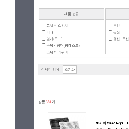
제품 분류
교체용 스위치
무선
기타
유선
덮개(루프)
유선+무선
손목받침대(팜레스트)
스위치 리무버
스위치보관함
영상편집장치
선택한 검색
초기화
전용 액세서리
키보드
키보드(베어본)
키보드+마우스
키보드 받침대
키보드 스티커
키보드 케이스
키스킨
키캡