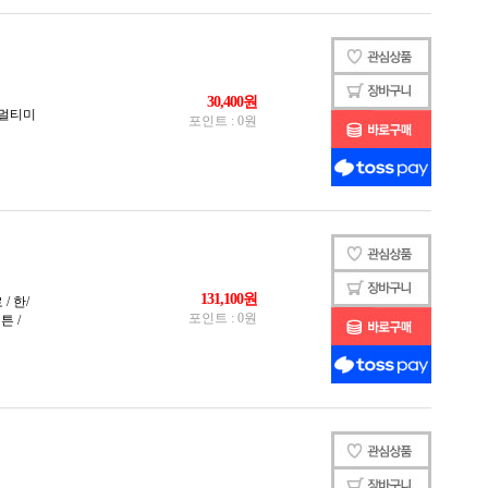
 피치축
피치축 V2
 황축
 흑축
 축
2축
 백축
3
V4