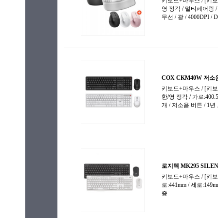
키캡 리무버
키캡보관함
키패드
한손 키보드