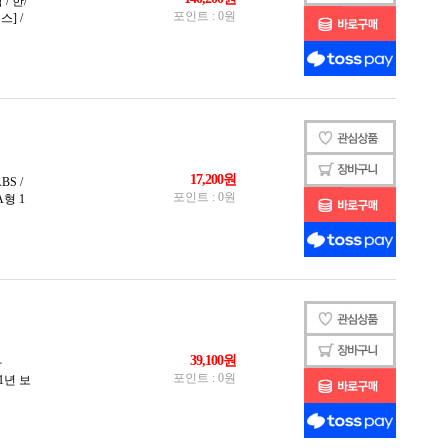
스축
축
 블루축
축
축
축
축
축
 갈축
 밀키축
 바다축
 백축
 솜사탕축
 스노우축
 적축
 코랄축
 크림축
 파도축