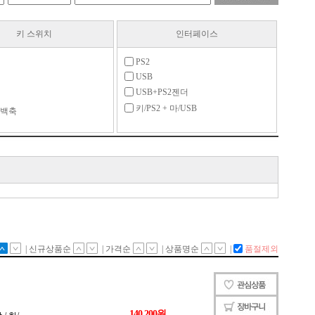
키 스위치
인터페이스
PS2
USB
USB+PS2젠더
키/PS2 + 마/USB
 백축
축
틱축
2축
렛축
축
축