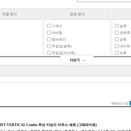
연결 방식
접점 방식
기계식
갈축
러버돔
경해축
멤브레인
금축
무접점(광축)
네이쳐
무접점(자석축)
녹축
무접점(정전용량)
데이지
펜타그래프
동축
플런저
라임축
로즈축
마그네
밀키V
밀키축
바이올
백축
비올라
세이야