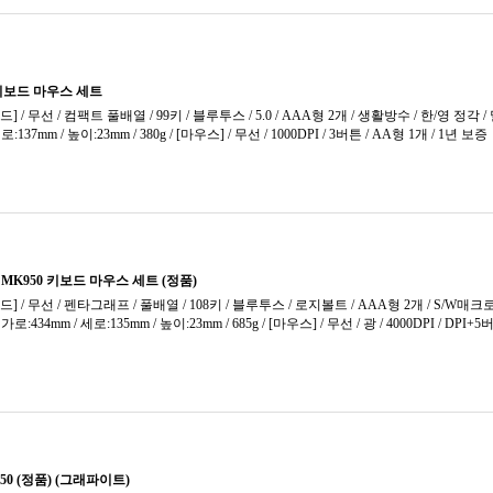
저소음
저소음 
저소음
저소음
적축
제조사
청축
코랄V
코랄축
크림축
클리어
퍼플축
피치축
핑크축
황축
황축 V
회목축 
회축
흑축