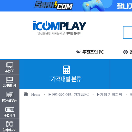
Home
>
▶한마음아이티 완제품PC
>
▶게임 기획피씨
>