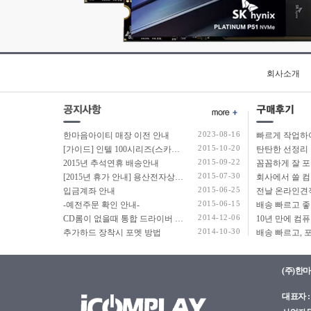
코어7
코어i3
코어i3-4세대
코어i3-6세대
코어i3-7세대
회사소개
코어i3-8세대
코어i3-9세대
코어i3-10세대
2023-08-16
한마음아이티 매장 이전 안내
코어i3-11세대
2015-10-20
[가이드] 인텔 100시리즈(스카이레이크보드) 에서 윈도우7 USB 설치 방법 소개
탄탄한 선정리 
코어i3-12세대
2015-09-22
2015년 추석연휴 배송안내
코어i3-13세대
2015-07-30
[2015년 휴가 안내] 용산전자상가 여름 휴가 안내
코어i3-14세대
2015-06-25
입금계좌 안내
코어i5
2015-06-15
-예전주문 확인 안내-
코어i5-4세대
2014-12-06
CD롬이 없을때 통합 드라이버 설치법
2014-10-30
추가하드 장착시 포멧 방법
코어i5-6세대
코어i5-7세대
코어i5-8세대
(주)한
코어i5-9세대
대표자 : 
코어i5-10세대