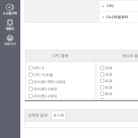
기타
다나와컴퓨터
CPU 종류
메모리 
APU A
2GB
3GB
CPU 미포함
4GB
라이젠3 PRO-3세대
6GB
라이젠3-1세대
8GB
라이젠3-2세대
16GB
라이젠3-4세대
32GB
라이젠5
64GB
선택한 검색
초기화
라이젠5 PRO-2세대
128GB
라이젠5 PRO-3세대
메모리 미포함
라이젠5 PRO-4세대