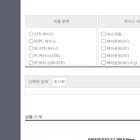
제품 분류
케이스 
ATX 케이스
데스크탑
HTPC 케이스
랙마운트(1U)
M-ATX 케이스
랙마운트(2U)
PC케이스(ATX)
랙마운트(3U)
PC케이스(M-ATX)
랙마운트(4U) 이상
PC케이스(RTX)
마이크로타워
RTX 케이스
미니ITX(리틀밸리)
선택한 검색
초기화
랙마운트
미니타워
모니터 일체형
미니타워(LP)
미니ITX
미들타워
액세서리
빅타워
튜닝 케이스
슬림(LP)
슬림(일반)