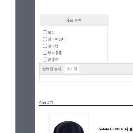
제품 분류
릴선
멀티어댑터
멀티탭
부속용품
콘센트
선택한 검색
초기화