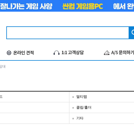
침대
드
멀티탭
클립/홀더
기타