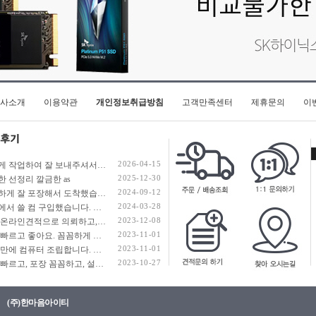
사소개
이용약관
개인정보취급방침
고객만족센터
제휴문의
이
2026-04-15
빠르게 작업하여 잘 보내주셔서 정말 감사합니다. 너무나도 만족스럽네요~ 우려했던 쿨러의 문제는 조언 덕분에 잘 해결된것 같네요! 감사합니다!
2025-12-30
한 선정리 깔금한 as
2024-09-12
꼼꼼하게 잘 포장해서 도착했습니다. 깔끔한 배선정리 감사합니다.
2024-03-28
회사에서 쓸 컴 구입했습니다. 배송도 빠르고 사용하고 있던 SSD, HDD 추가 할 수 있게 조립상태도 최상이였습니다.
2023-12-08
전날 온라인견적으로 의뢰하고, 다음날 10시 56분에 조립완료 전화 받았습니다. 조립도 깔끔하고 진행도 빠르네요.
2023-11-01
배송 빠르고 좋아요. 꼼꼼하게 포장해 주셨습니다.
2023-11-01
10년 만에 컴퓨터 조립합니다. 영수증을 찾아보니 이곳에서 13년 8월에 조립했었는데, 어느새 10년이 지났네요. 지난 주말에 용산에 갈 일이 있어서 생각나서 들렀다가, 더이상 오프라인에서 견적을 안하신다고 해서 온라인몰 찾아서 견적내서 주문했네요. 현장에서 앉아서 견적내는 맛이 있었는데, 그것도 이제 과거의 추억이네요. 이제 예전처럼 게임을 열심히 하는 것도 아니고 해서 무난하게 50만원대 가성비로 맞췄습니다. 부품 하나 하나 검색해서 견적 내는 것도 이제 일이네요. 월요일에 주문해서 화요일 저녁에 받아 밤새 세팅하고 자고 일어나 이 글을 쓰고 있는데 만족합니다. 번창하세요.
2023-10-27
배송 빠르고, 포장 꼼꼼하고, 설명 자세하고, 정상 작동하고 완벽합니다.
(주)한마음아이티