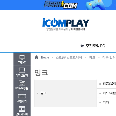
Home
>
소모품/ 소프트웨어
>
잉크
>
정품(컬러
잉크
정품(블랙
잉크
헤드/리본
기타