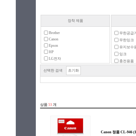
장착 제품
Brother
무한공급
Canon
무한잉크
Epson
유지보수
HP
잉크
LG전자
충전용품
기타
헤드/리본
선택한 검색
초기화
삼성