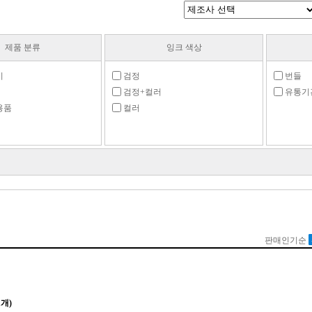
제품 분류
잉크 색상
기
검정
번들
검정+컬러
유통기
용품
컬러