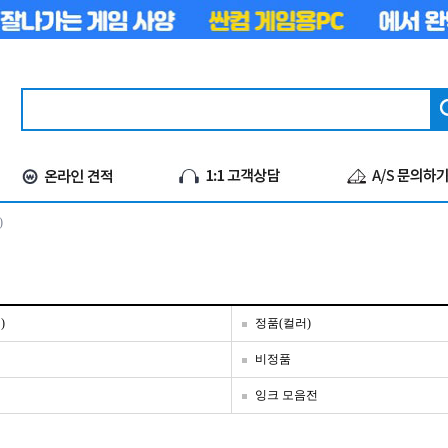
)
)
정품(컬러)
비정품
잉크 모음전