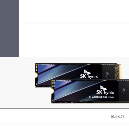
28TB
30TB
32TB
36TB
40TB
42TB
44TB
48TB
50TB 이상
100TB 이상
150TB 이상
200TB 이상
하드 미포함
회사소개