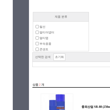
제품 분류
릴선
멀티어댑터
멀티탭
부속용품
콘센트
선택한 검색
초기화