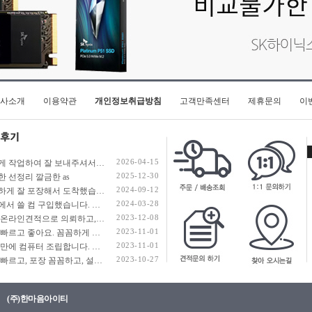
사소개
이용약관
개인정보취급방침
고객만족센터
제휴문의
이
2026-04-15
빠르게 작업하여 잘 보내주셔서 정말 감사합니다. 너무나도 만족스럽네요~ 우려했던 쿨러의 문제는 조언 덕분에 잘 해결된것 같네요! 감사합니다!
2025-12-30
한 선정리 깔금한 as
2024-09-12
꼼꼼하게 잘 포장해서 도착했습니다. 깔끔한 배선정리 감사합니다.
2024-03-28
회사에서 쓸 컴 구입했습니다. 배송도 빠르고 사용하고 있던 SSD, HDD 추가 할 수 있게 조립상태도 최상이였습니다.
2023-12-08
전날 온라인견적으로 의뢰하고, 다음날 10시 56분에 조립완료 전화 받았습니다. 조립도 깔끔하고 진행도 빠르네요.
2023-11-01
배송 빠르고 좋아요. 꼼꼼하게 포장해 주셨습니다.
2023-11-01
10년 만에 컴퓨터 조립합니다. 영수증을 찾아보니 이곳에서 13년 8월에 조립했었는데, 어느새 10년이 지났네요. 지난 주말에 용산에 갈 일이 있어서 생각나서 들렀다가, 더이상 오프라인에서 견적을 안하신다고 해서 온라인몰 찾아서 견적내서 주문했네요. 현장에서 앉아서 견적내는 맛이 있었는데, 그것도 이제 과거의 추억이네요. 이제 예전처럼 게임을 열심히 하는 것도 아니고 해서 무난하게 50만원대 가성비로 맞췄습니다. 부품 하나 하나 검색해서 견적 내는 것도 이제 일이네요. 월요일에 주문해서 화요일 저녁에 받아 밤새 세팅하고 자고 일어나 이 글을 쓰고 있는데 만족합니다. 번창하세요.
2023-10-27
배송 빠르고, 포장 꼼꼼하고, 설명 자세하고, 정상 작동하고 완벽합니다.
(주)한마음아이티