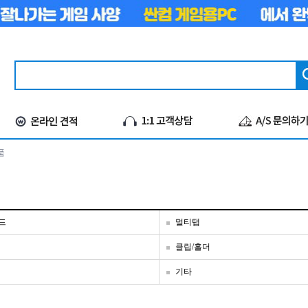
품
드
멀티탭
클립/홀더
기타