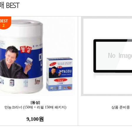
[동성]
만능크리너 (150매 + 리필 150매 패키지)
상품 준비중
9,100원