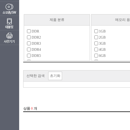
제품 분류
메모리 
DDR
1GB
DDR2
2GB
DDR3
3GB
DDR4
4GB
DDR5
6GB
SDR
8GB
12GB
기타
16GB
선택한 검색
초기화
24GB
32GB
48GB
64GB
64MB 이하
96GB
128GB
128MB
192GB