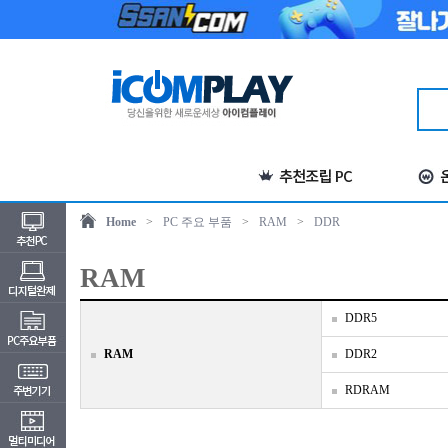
Home
>
PC 주요 부품
>
RAM
>
DDR
RAM
DDR5
RAM
DDR2
RDRAM