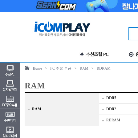
Home
>
PC 주요 부품
>
RAM
>
RDRAM
RAM
DDR5
RAM
DDR2
RDRAM