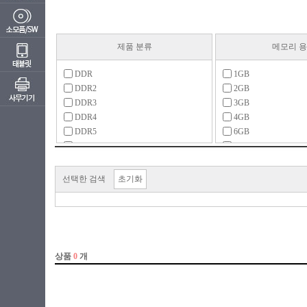
제품 분류
메모리 
DDR
1GB
DDR2
2GB
DDR3
3GB
DDR4
4GB
DDR5
6GB
SDR
8GB
12GB
기타
16GB
선택한 검색
초기화
24GB
32GB
48GB
64GB
64MB 이하
96GB
128GB
128MB
192GB