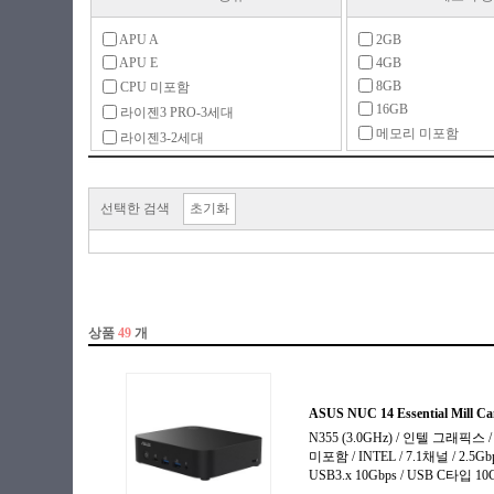
APU A
2GB
APU E
4GB
8GB
CPU 미포함
16GB
라이젠3 PRO-3세대
메모리 미포함
라이젠3-2세대
라이젠3-3세대
라이젠3-4세대
선택한 검색
초기화
라이젠5 PRO-3세대
라이젠5-2세대
라이젠5-3세대
라이젠5-4세대
라이젠5-5세대
라이젠7-3세대
라이젠7-4세대
라이젠7-5세대
라이젠9-5세대
라이젠 임베디드
셀러론
아톰