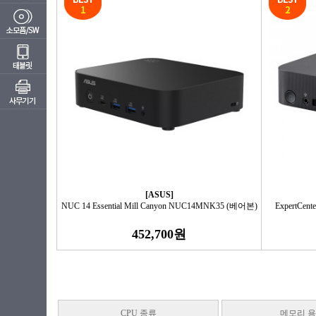
[ASUS]
NUC 14 Essential Mill Canyon NUC14MNK35 (베어본)
ExpertCen
452,700원
CPU 종류
메모리 