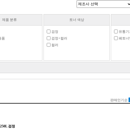
제품 분류
토너 색상
검정
유통기
용품
검정+컬러
폐토너
컬러