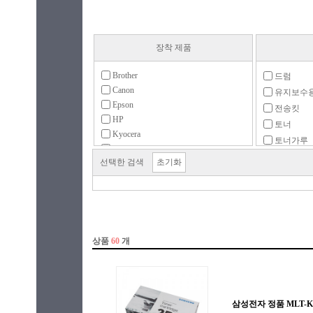
장착 제품
Brother
드럼
Canon
유지보수
Epson
전송킷
HP
토너
Kyocera
토너가루
LEXMARK
토너칩
선택한 검색
초기화
LG전자
폐토너통
OKI
퓨저킷
삼성
현상제
신도리코
청호컴넷
코니카미놀타
팬텀
후지필름비즈니스이노베이션