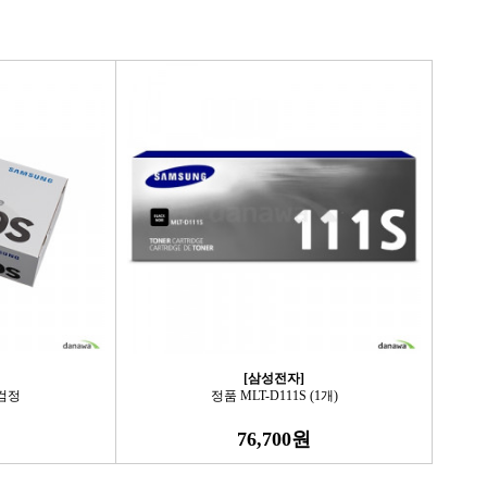
[삼성전자]
 검정
정품 MLT-D111S (1개)
76,700원