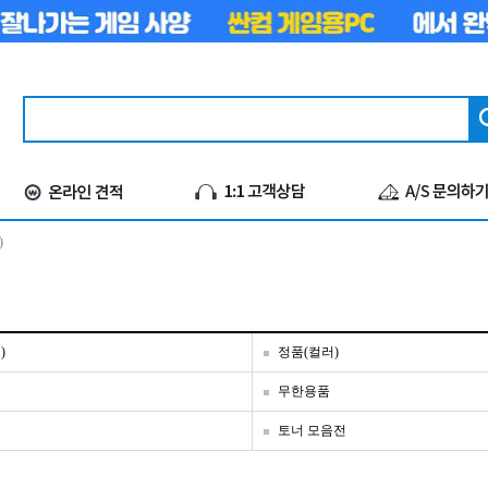
)
)
정품(컬러)
무한용품
토너 모음전