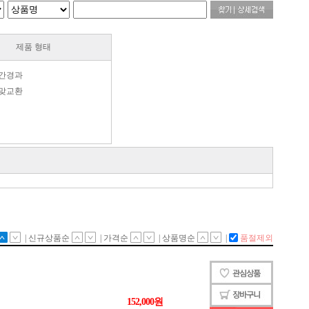
제품 형태
간경과
맞교환