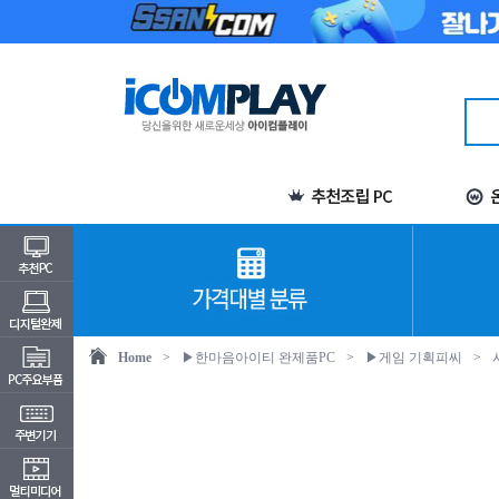
Home
>
▶한마음아이티 완제품PC
>
▶게임 기획피씨
>