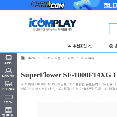
Home
>
PC 주요 부품
>
파워
>
ATX 파워
SuperFlower SF-1000F14XG
ATX 파워 / 1000W / 80 PLUS 골드 / 케이블연결:풀모듈러 / ETA인증:PLA
핀(20+4) / 보조전원:(4+4)핀x2 / PCIe 16핀(12+4):12VHPWR 1개 / 