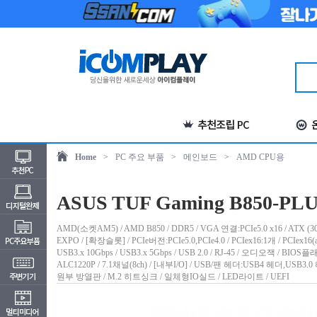
Home
>
PC 주요 부품
>
메인보드
>
AMD CPU용
ASUS TUF Gaming B850-PL
AMD(소켓AM5) / AMD B850 / DDR5 / VGA 연결:PCIe5.0 x16 / ATX 
EXPO / [확장슬롯] / PCIe버전:PCIe5.0,PCIe4.0 / PCIex16:1개 / PCIex16
USB3.x 10Gbps / USB3.x 5Gbps / USB 2.0 / RJ-45 / 오디오잭 / BI
ALC1220P / 7.1채널(8ch) / [내부I/O] / USB/팬 헤더:USB4 헤더,U
원부 방열판 / M.2 히트싱크 / 일체형IO실드 / LED라이트 / UEFI