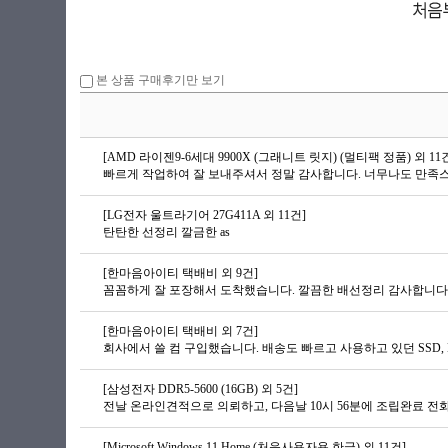
본 상품 구매후기만 보기
[AMD 라이젠9-6세대 9900X (그래니트 릿지) (멀티팩 정품) 외 11
[LG전자 울트라기어 27G411A 외 11건]
탄탄한 선정리 깔금한 as
[한마음아이티 택배비 외 9건]
꼼꼼하게 잘 포장해서 도착했습니다. 깔끔한 배선정리 감사합니다
[한마음아이티 택배비 외 7건]
회사에서 쓸 컴 구입했습니다. 배송도 빠르고 사용하고 있던 SSD,
[삼성전자 DDR5-5600 (16GB) 외 5건]
전날 온라인견적으로 의뢰하고, 다음날 10시 56분에 조립완료 전
[Microsoft Windows 11 Home (처음사용자용 한글) 외 11건]